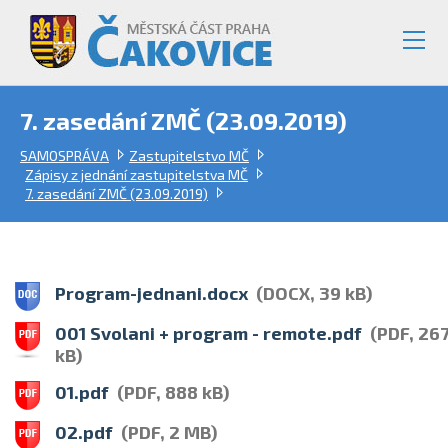
7. zasedání ZMČ (23.09.2019)
SAMOSPRÁVA
Zastupitelstvo MČ
Zápisy z jednání zastupitelstva MČ
7. zasedání ZMČ (23.09.2019)
Program-jednani.docx
(DOCX, 39 kB)
001 Svolani + program - remote.pdf
(PDF, 26
kB)
01.pdf
(PDF, 888 kB)
02.pdf
(PDF, 2 MB)