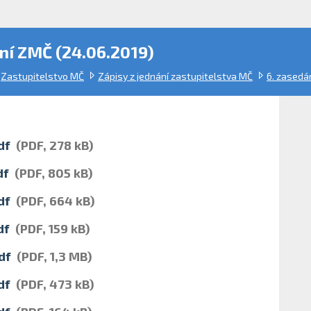
ní ZMČ (24.06.2019)
Zastupitelstvo MČ
Zápisy z jednání zastupitelstva MČ
6. zasedá
df
(PDF, 278 kB)
df
(PDF, 805 kB)
df
(PDF, 664 kB)
df
(PDF, 159 kB)
df
(PDF, 1,3 MB)
df
(PDF, 473 kB)