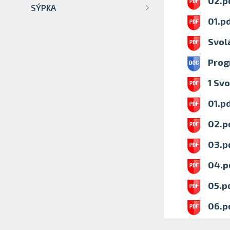
02.p
SÝPKA
01.p
Svol
Prog
1 Sv
01.p
02.p
03.p
04.p
05.p
06.p