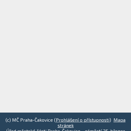
(c) MČ Praha-Čakovice (
Prohlášení o přístupnosti
)
Mapa
stránek
Úřad městské části Praha-Čakovice - náměstí 25. března