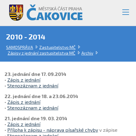
2010 - 2014
SAMOSPRÁVA
Zastupitelstvo MČ
Zápisy z jednání zastupitelstva MČ
Archiv
23. jednání dne 17. 09.2014
•
Zápis z jednání
•
Stenozáznam z jednání
22. jednání dne 18. a 23.06.2014
•
Zápis z jednání
•
Stenozáznam z jednání
21. jednání dne 19. 03. 2014
•
Zápis z jednání
•
Příloha k zápisu - náprava písařské chyby
v zápise
•
Stenozáznam z jednání