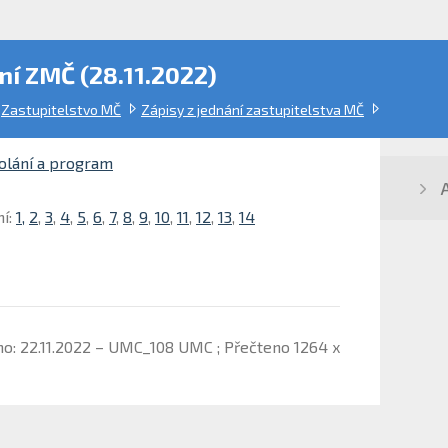
ní ZMČ (28.11.2022)
Zastupitelstvo MČ
Zápisy z jednání zastupitelstva MČ
olání a program
ní:
1,
2
,
3
,
4
,
5
,
6
,
7
,
8
,
9
,
10
,
11
,
12
,
13
,
14
no: 22.11.2022 – UMC_108 UMC ; Přečteno 1264 x