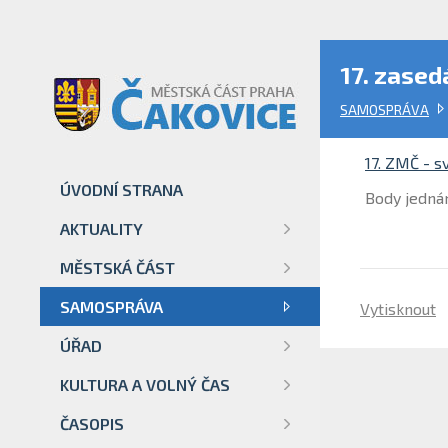
17. zased
SAMOSPRÁVA
17. ZMČ - s
ÚVODNÍ STRANA
Body jedná
AKTUALITY
MĚSTSKÁ ČÁST
SAMOSPRÁVA
Vytisknout
ÚŘAD
KULTURA A VOLNÝ ČAS
ČASOPIS