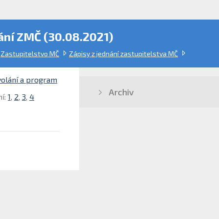
ání ZMČ (30.08.2021)
Zastupitelstvo MČ
Zápisy z jednání zastupitelstva MČ
volání a program
Archiv
ní:
1
,
2
,
3
,
4