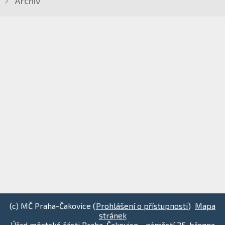
Archiv
(c) MČ Praha-Čakovice (
Prohlášení o přístupnosti
)
Mapa
stránek
Úřad městské části Praha-Čakovice - náměstí 25. března