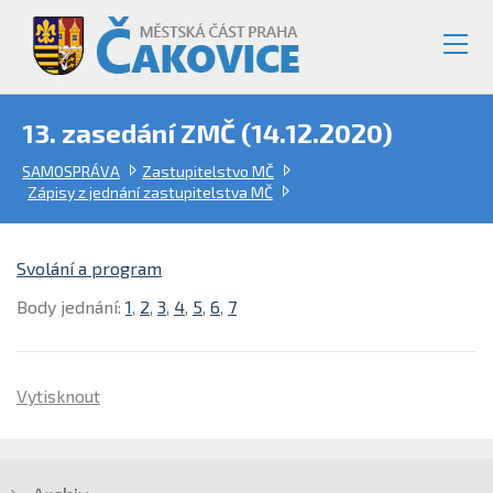
13. zasedání ZMČ (14.12.2020)
SAMOSPRÁVA
Zastupitelstvo MČ
Zápisy z jednání zastupitelstva MČ
Svolání a program
Body jednání:
1
,
2
,
3
,
4
,
5
,
6
,
7
Vytisknout