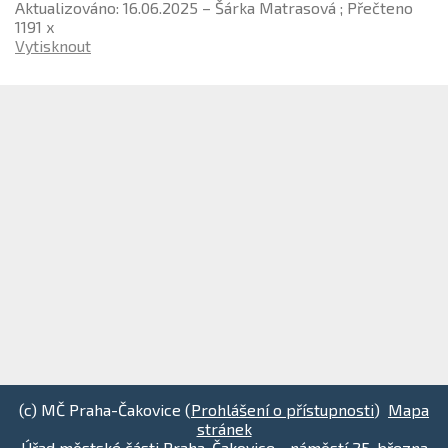
Aktualizováno: 16.06.2025 – Šárka Matrasová ; Přečteno
1191 x
Vytisknout
(c) MČ Praha-Čakovice (
Prohlášení o přístupnosti
)
Mapa
stránek
Úřad městské části Praha-Čakovice - náměstí 25. března