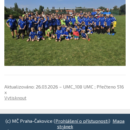
Aktualizováno: 26.03.2026 – UMC_108 UMC ; Přečteno 516
x
Vytisknout
(c) MČ Praha-Čakovice (
Prohlášení o přístupnosti
)
Mapa
stránek