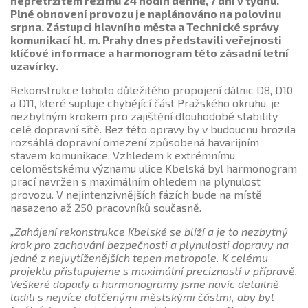
nepřetržitém režimu 24 hodin denně, 7 dní v týdnu.
Plné obnovení provozu je naplánováno na polovinu
srpna. Zástupci hlavního města a Technické správy
komunikací hl. m. Prahy dnes představili veřejnosti
klíčové informace a harmonogram této zásadní letní
uzavírky.
Rekonstrukce tohoto důležitého propojení dálnic D8, D10
a D11, které supluje chybějící část Pražského okruhu, je
nezbytným krokem pro zajištění dlouhodobé stability
celé dopravní sítě. Bez této opravy by v budoucnu hrozila
rozsáhlá dopravní omezení způsobená havarijním
stavem komunikace. Vzhledem k extrémnímu
celoměstskému významu ulice Kbelská byl harmonogram
prací navržen s maximálním ohledem na plynulost
provozu. V nejintenzivnějších fázích bude na místě
nasazeno až 250 pracovníků současně.
„Zahájení rekonstrukce Kbelské se blíží a je to nezbytný
krok pro zachování bezpečnosti a plynulosti dopravy na
jedné z nejvytíženějších tepen metropole. K celému
projektu přistupujeme s maximální precizností v přípravě.
Veškeré dopady a harmonogramy jsme navíc detailně
ladili s nejvíce dotčenými městskými částmi, aby byl