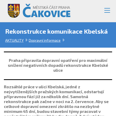
Rekonstrukce komunikace Kbelská
AKTUALITY
Dopravní informace
Praha připravila dopravní opatření pro maximální
snížení negativních dopadů rekonstrukce Kbelské
ulice
Rozsáhlé práce v ulici Kbelská, jedné z
nejvytíženějších pražských komunikací, odstartují
přípravnou fází již za několik dní. Samotná
rekonstrukce pak začne v noci na 2. července. Aby se
celkové dopravní omezení zkrátilo na nezbytné
minimum 45 dní, budou stavební týmy pracovat v