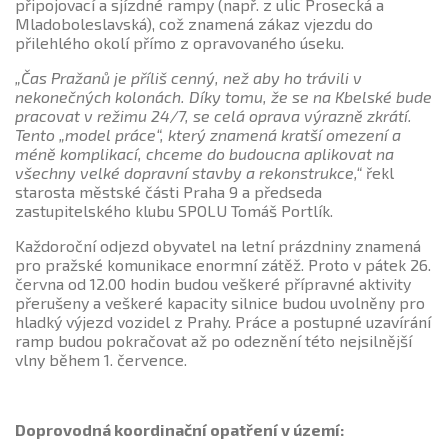
připojovací a sjízdné rampy (např. z ulic Prosecká a
Mladoboleslavská), což znamená zákaz vjezdu do
přilehlého okolí přímo z opravovaného úseku.
„Čas Pražanů je příliš cenný, než aby ho trávili v
nekonečných kolonách. Díky tomu, že se na Kbelské bude
pracovat v režimu 24/7, se celá oprava výrazně zkrátí.
Tento „model práce“, který znamená kratší omezení a
méně komplikací, chceme do budoucna aplikovat na
všechny velké dopravní stavby a rekonstrukce,“
řekl
starosta městské části Praha 9 a předseda
zastupitelského klubu SPOLU Tomáš Portlík.
Každoroční odjezd obyvatel na letní prázdniny znamená
pro pražské komunikace enormní zátěž. Proto v pátek 26.
června od 12.00 hodin budou veškeré přípravné aktivity
přerušeny a veškeré kapacity silnice budou uvolněny pro
hladký výjezd vozidel z Prahy. Práce a postupné uzavírání
ramp budou pokračovat až po odeznění této nejsilnější
vlny během 1. července.
Doprovodná koordinační opatření v území: