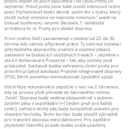
finální dopad na jejich obyvatele i na celou Prahu co
nejmenší. Právě proto jsme také zvolili intenzivní režim
prací čtyřiadvacet hodin denně, sedm dní v týdnu, který
zkrátí nutné omezení na naprosté minimum,“
uvedl na
tiskové konferenci Jaromír Beránek, 1. náměstek
primátora hl. m. Prahy pro oblast dopravy.
První změny řidiči zaznamenají v období od 22. do 30.
června, kdy začnou přípravné práce. Ty zahrnují instalaci
přechodného dopravního značení a osazení zákazů
zastavení na budoucích objízdných trasách – zejména v
ulicích Kolbenova a Prosecká – tak, aby zůstaly plně
průjezdné. Současně budou vyhrazeny jízdní pruhy pro
prioritní průjezd autobusů Pražské integrované dopravy
(PID), které pomohou minimalizovat zpoždění spojů.
Ostrá fáze rekonstrukce započne v noci na 2. července,
kdy se provoz plně převede do takzvaného režimu
„Tunel“. Doprava bude vedena obousměrně v jednom
jízdním pásu v uspořádání 1+1 (jeden pruh pro každý
směr), zatímco druhý pás bude kompletně uzavřen pro
stavební techniku. Tento koridor bude sloužit výhradně
pro tranzitní dopravu mezi dálnicemi. Pro zajištění
plynulosti hlavního proudu budou zcela uzavřeny