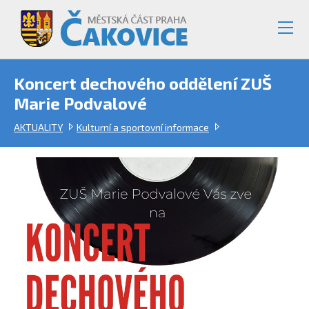
Koncert dechového oddělení ZUŠ
Marie Podvalové
AKTUALITY
Kulturní a sportovní informace