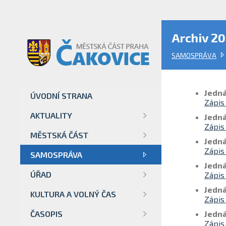
Archiv 2
SAMOSPRÁVA
Jedná
ÚVODNÍ STRANA
Zápis
AKTUALITY
Jedná
Zápis
MĚSTSKÁ ČÁST
Jedná
Zápis
SAMOSPRÁVA
Jedná
ÚŘAD
Zápis
Jedná
KULTURA A VOLNÝ ČAS
Zápis
ČASOPIS
Jedná
Zápis