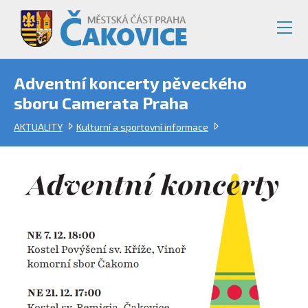
Adventní koncerty pěveckého
sboru Camerata Praha
AKTUALITY
Kulturní a sportovní informace