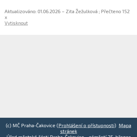
Aktualizováno: 01.06.2026 – Zita Žežulková ; Přečteno 152
x
Vytisknout
(c) MČ Praha-Čakovice (
Prohlášení o přístupnosti
)
Mapa
stránek
Úřad městské části Praha-Čakovice - náměstí 25. března