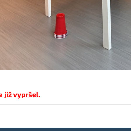
 již vypršel.