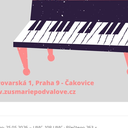
no: 25.05.2026 – UMC_108 UMC ; Přečteno 263 x