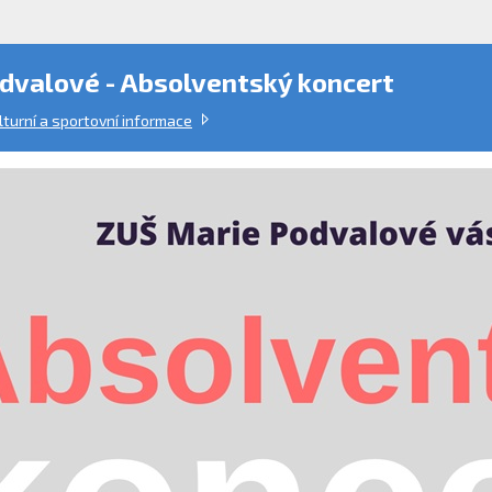
dvalové - Absolventský koncert
lturní a sportovní informace