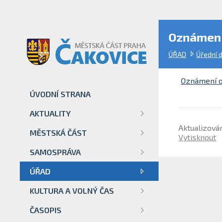
Oznámení 
ÚŘAD
Úřední 
Oznámení o 
ÚVODNÍ STRANA
AKTUALITY
Aktualizován
MĚSTSKÁ ČÁST
Vytisknout
SAMOSPRÁVA
ÚŘAD
KULTURA A VOLNÝ ČAS
ČASOPIS