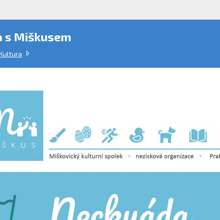
 s Miškusem
Kultura